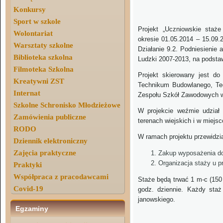
Konkursy
Sport w szkole
Projekt „Uczniowskie staże
Wolontariat
okresie
01.05.2014 – 15.09.
Warsztaty szkolne
Działanie 9.2. Podniesienie
Biblioteka szkolna
Ludzki 2007-2013, na podst
Filmoteka Szkolna
Projekt skierowany jest do
Kreatywni ZST
Technikum Budowlanego, Te
Internat
Zespołu Szkół Zawodowych w
Szkolne Schronisko Młodzieżowe
W projekcie weźmie udział
Zamówienia publiczne
terenach wiejskich i w miejs
RODO
W ramach projektu przewidzi
Dziennik elektroniczny
Zajęcia praktyczne
Zakup wyposażenia d
Organizacja staży u p
Praktyki
Współpraca z pracodawcami
Staże będą trwać 1 m-c (150
Covid-19
godz. dziennie. Każdy staż
janowskiego.
Egzaminy