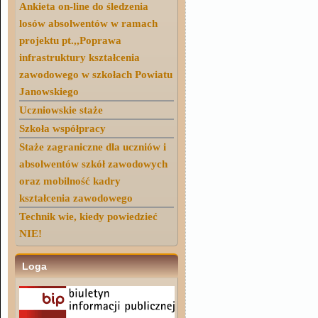
Ankieta on-line do śledzenia
losów absolwentów w ramach
projektu pt.,,Poprawa
infrastruktury kształcenia
zawodowego w szkołach Powiatu
Janowskiego
Uczniowskie staże
Szkoła współpracy
Staże zagraniczne dla uczniów i
absolwentów szkół zawodowych
oraz mobilność kadry
kształcenia zawodowego
Technik wie, kiedy powiedzieć
NIE!
Loga