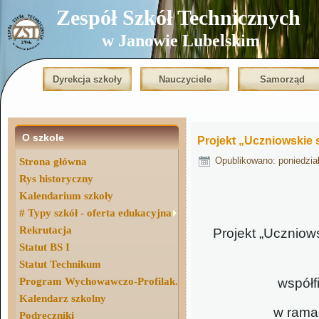
Zespół Szkół Technicznych
w Janowie Lubelskim
Dyrekcja szkoły
Nauczyciele
Samorząd
O szkole
Projekt „Uczniowskie 
Opublikowano: poniedzia
Strona główna
Rys historyczny
Kalendarium szkoły
# Typy szkół - oferta edukacyjna
Rekrutacja
Projekt „Uczniow
Statut BS I
Statut Technikum
Program Wychowawczo-Profilak.
współf
Kalendarz szkolny
w rama
Podręczniki