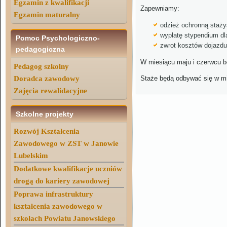
Egzamin z kwalifikacji
Zapewniamy:
Egzamin maturalny
odzież ochronną staż
wypłatę stypendium dl
Pomoc Psychologiczno-
zwrot kosztów dojazdu
pedagogiczna
W miesiącu
maju i czerwcu
b
Pedagog szkolny
Doradca zawodowy
Staże
będą odbywać się w m
Zajęcia rewalidacyjne
Szkolne projekty
Rozwój Kształcenia
Zawodowego w ZST w Janowie
Lubelskim
Dodatkowe kwalifikacje uczniów
drogą do kariery zawodowej
Poprawa infrastruktury
kształcenia zawodowego w
szkołach Powiatu Janowskiego