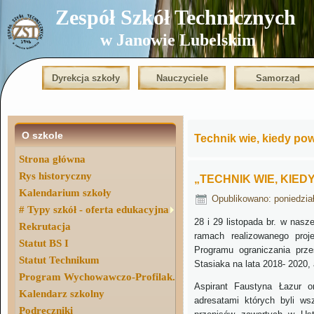
Zespół Szkół Technicznych
w Janowie Lubelskim
Dyrekcja szkoły
Nauczyciele
Samorząd
O szkole
Technik wie, kiedy pow
Strona główna
Rys historyczny
„TECHNIK WIE, KIED
Kalendarium szkoły
Opublikowano: poniedział
# Typy szkół - oferta edukacyjna
28 i 29 listopada br. w nas
Rekrutacja
ramach realizowanego proj
Statut BS I
Programu ograniczania prz
Statut Technikum
Stasiaka na lata 2018- 2020,
Program Wychowawczo-Profilak.
Aspirant Faustyna Łazur o
Kalendarz szkolny
adresatami których byli ws
Podręczniki