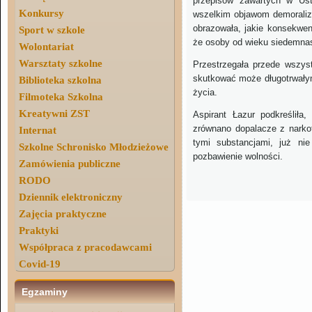
przepisów zawartych w Ust
Konkursy
wszelkim objawom demoraliza
obrazowała, jakie konsekwen
Sport w szkole
że osoby od wieku siedemnas
Wolontariat
Warsztaty szkolne
Przestrzegała przede wszys
skutkować może długotrwałym
Biblioteka szkolna
życia.
Filmoteka Szkolna
Kreatywni ZST
Aspirant Łazur podkreśliła
zrównano dopalacze z narko
Internat
tymi substancjami, już ni
Szkolne Schronisko Młodzieżowe
pozbawienie wolności.
Zamówienia publiczne
Aldo
RODO
Dziennik elektroniczny
Zajęcia praktyczne
Praktyki
Współpraca z pracodawcami
Covid-19
Egzaminy