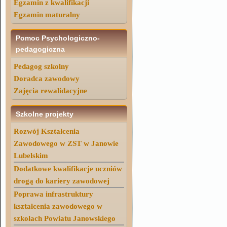
Egzamin z kwalifikacji
Egzamin maturalny
Pomoc Psychologiczno-
pedagogiczna
Pedagog szkolny
Doradca zawodowy
Zajęcia rewalidacyjne
Szkolne projekty
Rozwój Kształcenia
Zawodowego w ZST w Janowie
Lubelskim
Dodatkowe kwalifikacje uczniów
drogą do kariery zawodowej
Poprawa infrastruktury
kształcenia zawodowego w
szkołach Powiatu Janowskiego