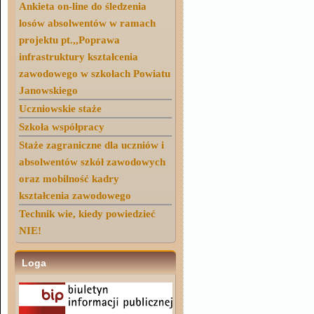
Ankieta on-line do śledzenia
losów absolwentów w ramach
projektu pt.,,Poprawa
infrastruktury kształcenia
zawodowego w szkołach Powiatu
Janowskiego
Uczniowskie staże
Szkoła współpracy
Staże zagraniczne dla uczniów i
absolwentów szkół zawodowych
oraz mobilność kadry
kształcenia zawodowego
Technik wie, kiedy powiedzieć
NIE!
Loga