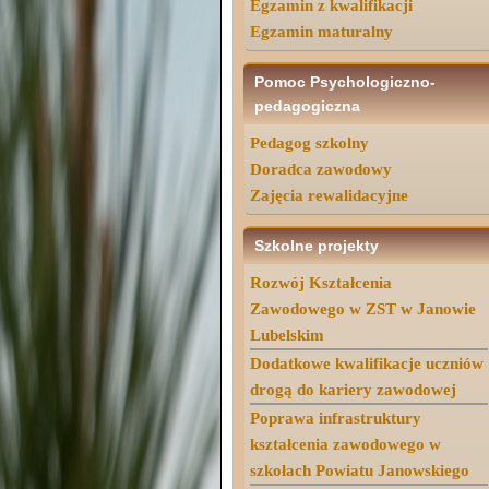
Egzamin z kwalifikacji
Egzamin maturalny
Pomoc Psychologiczno-
pedagogiczna
Pedagog szkolny
Doradca zawodowy
Zajęcia rewalidacyjne
Szkolne projekty
Rozwój Kształcenia
Zawodowego w ZST w Janowie
Lubelskim
Dodatkowe kwalifikacje uczniów
drogą do kariery zawodowej
Poprawa infrastruktury
kształcenia zawodowego w
szkołach Powiatu Janowskiego