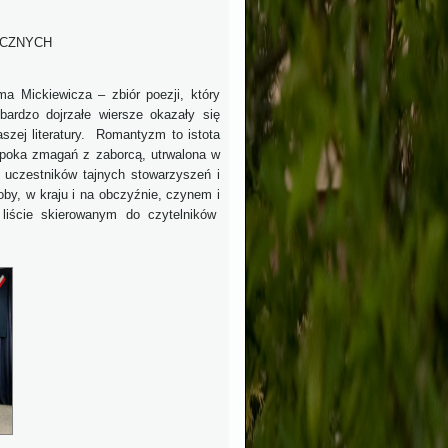
ICZNYCH
a Mickiewicza – zbiór poezji, który
ardzo dojrzałe wiersze okazały się
aszej literatury. Romantyzm to istota
epoka zmagań z zaborcą, utrwalona w
, uczestników tajnych stowarzyszeń i
by, w kraju i na obczyźnie, czynem i
 liście skierowanym do czytelników