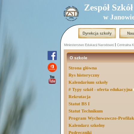
Zespół Szkół T
w Janowi
Dyrekcja szkoły
Nau
|
Miniesterstwo Edukacji Narodowej
Centralna 
|
O szkole
Strona główna
Rys historyczny
Kalendarium szkoły
# Typy szkół - oferta edukacyjna
Rekrutacja
Statut BS I
Statut Technikum
Program Wychowawczo-Profilak
Kalendarz szkolny
Podręczniki