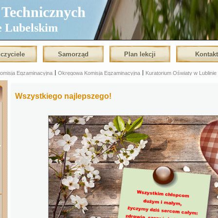
echnicznych
e Lubelskim
czyciele
Samorząd
Plan lekcji
Kontak
|
|
Komisja Egzaminacyjna
Okręgowa Komisja Egzaminacyjna
Kuratorium Oświaty w Lublinie
Wszystkiego najlepszego!
.