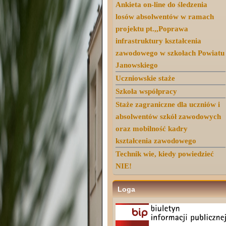
Ankieta on-line do śledzenia
losów absolwentów w ramach
projektu pt.,,Poprawa
infrastruktury kształcenia
zawodowego w szkołach Powiatu
Janowskiego
Uczniowskie staże
Szkoła współpracy
Staże zagraniczne dla uczniów i
absolwentów szkół zawodowych
oraz mobilność kadry
kształcenia zawodowego
Technik wie, kiedy powiedzieć
NIE!
Loga