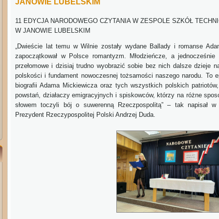
JANOWIE LUBELSKIM
11 EDYCJA NARODOWEGO CZYTANIA W ZESPOLE SZKÓŁ TECHN
W JANOWIE LUBELSKIM
„Dwieście lat temu w Wilnie zostały wydane Ballady i romanse
Adam
zapoczątkował w Polsce romantyzm. Młodzieńcze, a jednocześnie b
przełomowe i dzisiaj trudno wyobrazić sobie bez nich dalsze dzieje n
polskości i fundament nowoczesnej tożsamości naszego narodu. To 
biografii Adama Mickiewicza oraz tych wszystkich polskich patriotów
powstań, działaczy emigracyjnych i spiskowców, którzy na różne sposo
słowem toczyli bój o suwerenną Rzeczpospolitą” –
tak napisał w
Prezydent Rzeczypospolitej Polski Andrzej Duda.