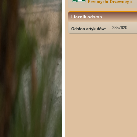
Licznik odsłon
2857620
Odsłon artykułów: